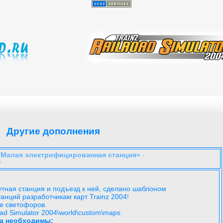
Другие дополнения
«Малая электрифицированная станция»
-
г
тная станция и подъезд к ней, сделано шаблоном
анций разработчикам карт Trainz 2004!
е светофоров.
oad Simulator 2004\world\custom\maps
а необходимы: